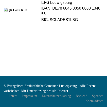
EFG Ludwigsburg
IBAN: DE78 6045 0050 0000 1340
55
BIC: SOLADES1LBG
© Evangelisch-Freikirchliche Gemeinde Ludwigsburg - Alle Rechte
vorbehalten. Mit Unterstützung des AK Internet.
Intern
Impressum
Datenschutzerklärung
Backend
Spenden
Kontaktdaten